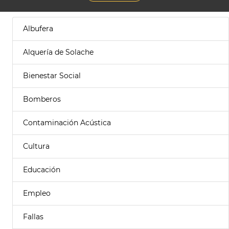
Albufera
Alquería de Solache
Bienestar Social
Bomberos
Contaminación Acústica
Cultura
Educación
Empleo
Fallas