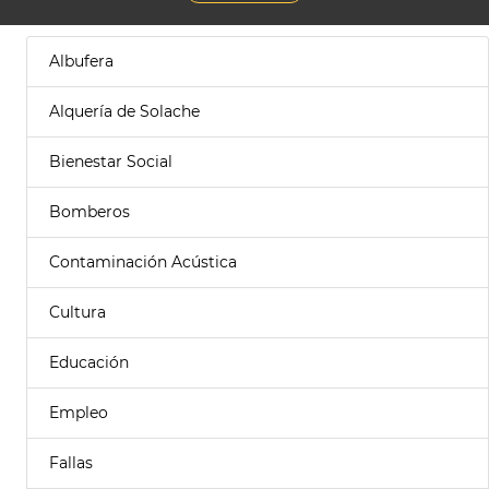
Albufera
Alquería de Solache
Bienestar Social
Bomberos
Contaminación Acústica
Cultura
Educación
Empleo
Fallas