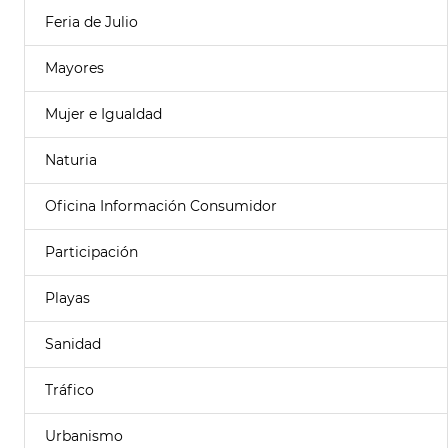
Feria de Julio
Mayores
Mujer e Igualdad
Naturia
Oficina Información Consumidor
Participación
Playas
Sanidad
Tráfico
Urbanismo