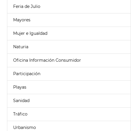
Feria de Julio
Mayores
Mujer e Igualdad
Naturia
Oficina Información Consumidor
Participación
Playas
Sanidad
Tráfico
Urbanismo