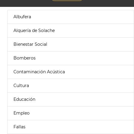
Albufera
Alquería de Solache
Bienestar Social
Bomberos
Contaminación Acústica
Cultura
Educación
Empleo
Fallas