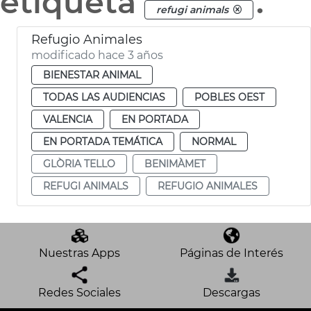
etiqueta
.
refugi animals
Refugio Animales
modificado hace 3 años
BIENESTAR ANIMAL
TODAS LAS AUDIENCIAS
POBLES OEST
VALENCIA
EN PORTADA
EN PORTADA TEMÁTICA
NORMAL
GLÒRIA TELLO
BENIMÀMET
REFUGI ANIMALS
REFUGIO ANIMALES
Nuestras Apps
Páginas de Interés
Redes Sociales
Descargas