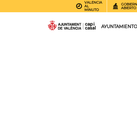
VALENCIA
GOBIER
AL
ABIERTO
MINUTO
AYUNTAMIENT