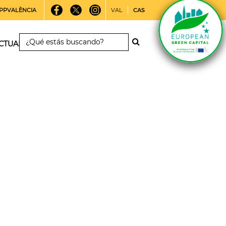
PPVALÈNCIA
VAL
CAS
CTUALIDAD