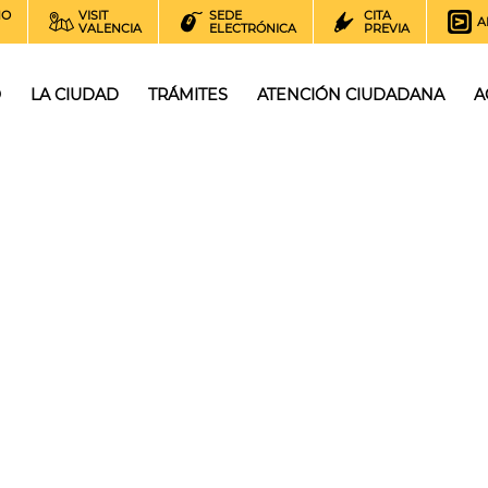
NO
VISIT
SEDE
CITA
A
VALENCIA
ELECTRÓNICA
PREVIA
O
LA CIUDAD
TRÁMITES
ATENCIÓN CIUDADANA
A