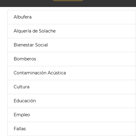
Albufera
Alquería de Solache
Bienestar Social
Bomberos
Contaminación Acústica
Cultura
Educación
Empleo
Fallas