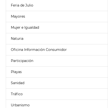
Feria de Julio
Mayores
Mujer e Igualdad
Naturia
Oficina Información Consumidor
Participación
Playas
Sanidad
Tráfico
Urbanismo