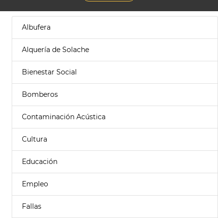
Albufera
Alquería de Solache
Bienestar Social
Bomberos
Contaminación Acústica
Cultura
Educación
Empleo
Fallas