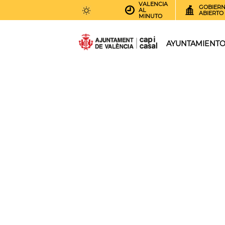
VALENCIA
GOBIER
AL
ABIERTO
MINUTO
31
AEMET.GRADOS
AYUNTAMIENT