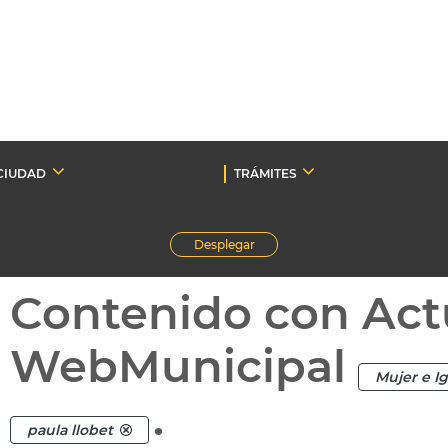
CIUDAD
TRÁMITES
Desplegar
Contenido con Act
WebMunicipal
Mujer e I
.
paula llobet