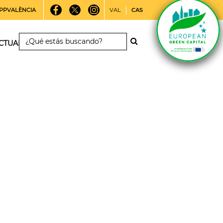
PPVALÈNCIA
VAL
CAS
CTUALIDAD