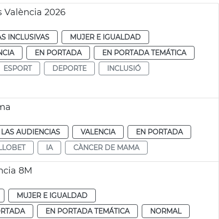
 València 2026
AS INCLUSIVAS
MUJER E IGUALDAD
NCIA
EN PORTADA
EN PORTADA TEMÁTICA
ESPORT
DEPORTE
INCLUSIÓ
ama
LAS AUDIENCIAS
VALENCIA
EN PORTADA
LLOBET
IA
CÀNCER DE MAMA
ncia 8M
MUJER E IGUALDAD
ORTADA
EN PORTADA TEMÁTICA
NORMAL