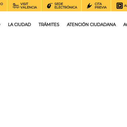
NO
VISIT
SEDE
CITA
A
VALENCIA
ELECTRÓNICA
PREVIA
O
LA CIUDAD
TRÁMITES
ATENCIÓN CIUDADANA
A