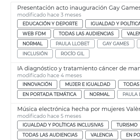
Presentación acto inauguración Gay Games
modificado hace 3 meses
EDUCACIÓN Y DEPORTE
IGUALDAD Y POLÍTIC
WEB FDM
TODAS LAS AUDIENCIAS
VALE
NORMAL
PAULA LLOBET
GAY GAMES
INCLUSIÓN
ROCÍO GIL
IA diagnóstico y tratamiento cáncer de m
modificado hace 4 meses
INNOVACIÓN
MUJER E IGUALDAD
TODAS 
EN PORTADA TEMÁTICA
NORMAL
PAULA 
Música electrónica hecha por mujeres Valè
modificado hace 5 meses
IGUALDAD Y POLÍTICAS INCLUSIVAS
TURISMO
TODAS LAS AUDIENCIAS
VALENCIA
EN P