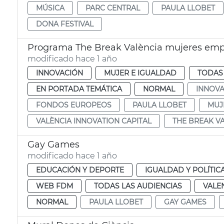
MÚSICA
PARC CENTRAL
PAULA LLOBET
DONA FESTIVAL
Programa The Break València mujeres em
modificado hace 1 año
INNOVACIÓN
MUJER E IGUALDAD
TODAS 
EN PORTADA TEMÁTICA
NORMAL
INNOVA
FONDOS EUROPEOS
PAULA LLOBET
MUJ
VALÈNCIA INNOVATION CAPITAL
THE BREAK V
Gay Games
modificado hace 1 año
EDUCACIÓN Y DEPORTE
IGUALDAD Y POLÍTIC
WEB FDM
TODAS LAS AUDIENCIAS
VALE
NORMAL
PAULA LLOBET
GAY GAMES