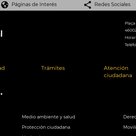
Páginas de Interés
Redes Sociales
Plaça
46002
Horari
Teléf
ad
Trámites
Atención
ciudadana
.
Medio ambiente y salud
Derec
Protección ciudadana
Movil