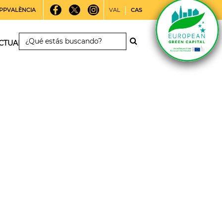
PPVALÈNCIA
VAL
CAS
CTUALIDAD