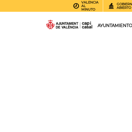
VALENCIA
GOBIER
AL
ABIERTO
MINUTO
AYUNTAMIENT