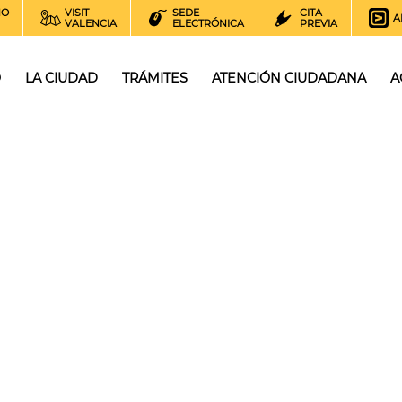
NO
VISIT
SEDE
CITA
A
VALENCIA
ELECTRÓNICA
PREVIA
O
LA CIUDAD
TRÁMITES
ATENCIÓN CIUDADANA
A