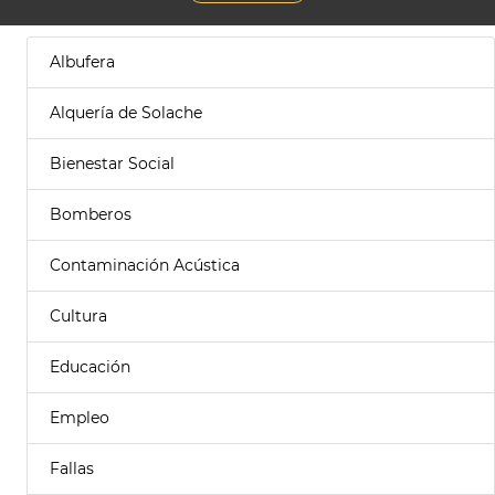
Albufera
Alquería de Solache
Bienestar Social
Bomberos
Contaminación Acústica
Cultura
Educación
Empleo
Fallas