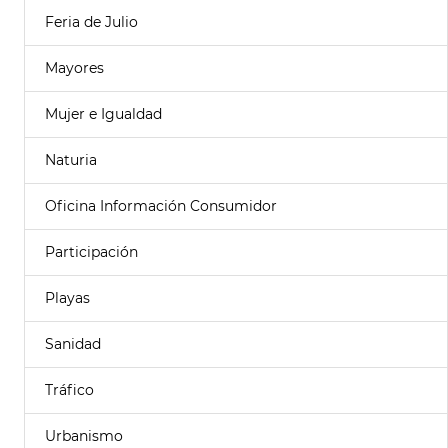
Feria de Julio
Mayores
Mujer e Igualdad
Naturia
Oficina Información Consumidor
Participación
Playas
Sanidad
Tráfico
Urbanismo