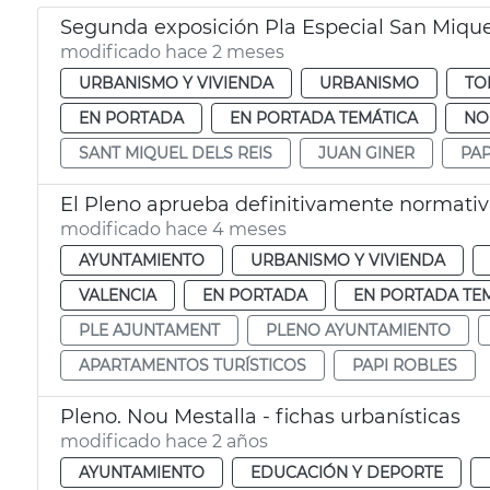
Segunda exposición Pla Especial San Mique
modificado hace 2 meses
URBANISMO Y VIVIENDA
URBANISMO
TO
EN PORTADA
EN PORTADA TEMÁTICA
NO
SANT MIQUEL DELS REIS
JUAN GINER
PAP
El Pleno aprueba definitivamente normativ
modificado hace 4 meses
AYUNTAMIENTO
URBANISMO Y VIVIENDA
VALENCIA
EN PORTADA
EN PORTADA TE
PLE AJUNTAMENT
PLENO AYUNTAMIENTO
APARTAMENTOS TURÍSTICOS
PAPI ROBLES
Pleno. Nou Mestalla - fichas urbanísticas
modificado hace 2 años
AYUNTAMIENTO
EDUCACIÓN Y DEPORTE