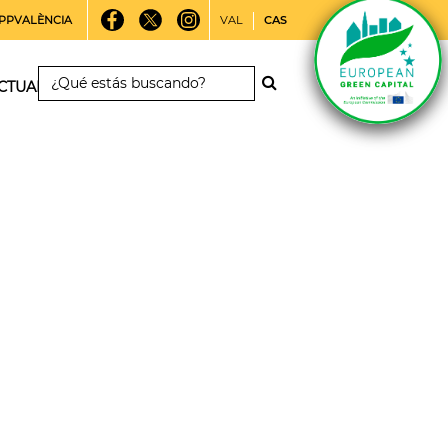
PPVALÈNCIA
VAL
CAS
CTUALIDAD