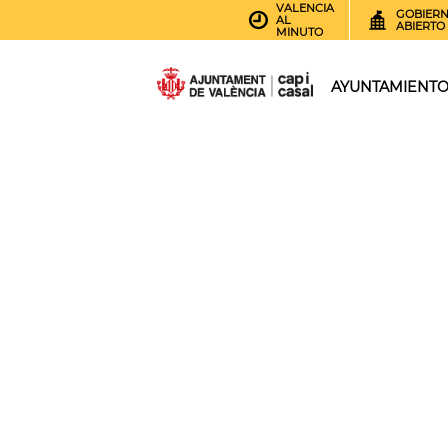
VALENCIA
GOBIER
AL
ABIERTO
MINUTO
AYUNTAMIENT