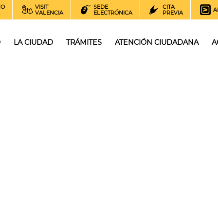
NO
VISIT
SEDE
CITA
A
VALENCIA
ELECTRÓNICA
PREVIA
O
LA CIUDAD
TRÁMITES
ATENCIÓN CIUDADANA
A