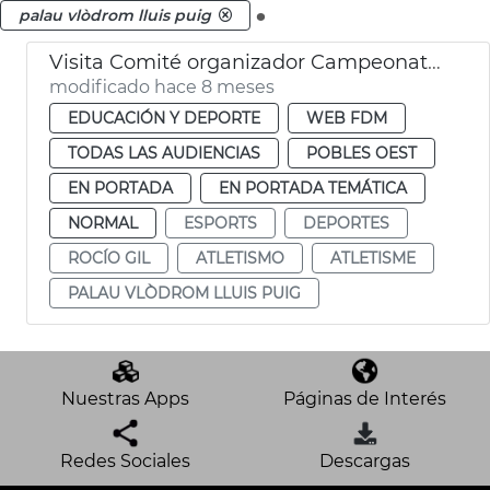
.
palau vlòdrom lluis puig
Visita Comité organizador Campeonato de Atletismo 2027
modificado hace 8 meses
EDUCACIÓN Y DEPORTE
WEB FDM
TODAS LAS AUDIENCIAS
POBLES OEST
EN PORTADA
EN PORTADA TEMÁTICA
NORMAL
ESPORTS
DEPORTES
ROCÍO GIL
ATLETISMO
ATLETISME
PALAU VLÒDROM LLUIS PUIG
Nuestras Apps
Páginas de Interés
Redes Sociales
Descargas