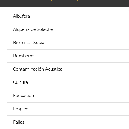
Albufera
Alquería de Solache
Bienestar Social
Bomberos
Contaminación Acústica
Cultura
Educación
Empleo
Fallas