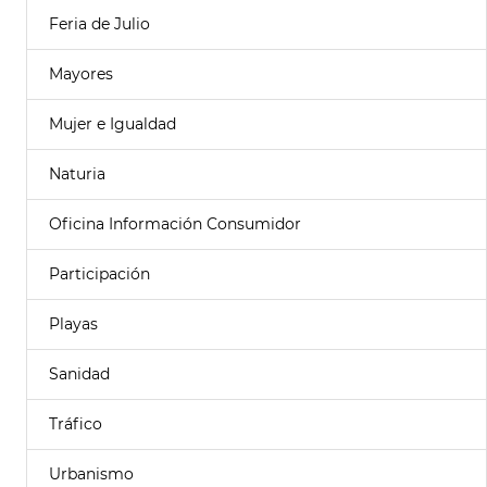
Feria de Julio
Mayores
Mujer e Igualdad
Naturia
Oficina Información Consumidor
Participación
Playas
Sanidad
Tráfico
Urbanismo