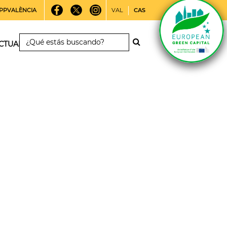
PPVALÈNCIA
VAL
CAS
CTUALIDAD