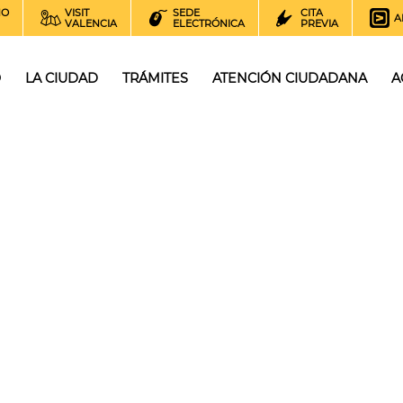
NO
VISIT
SEDE
CITA
A
VALENCIA
ELECTRÓNICA
PREVIA
O
LA CIUDAD
TRÁMITES
ATENCIÓN CIUDADANA
A