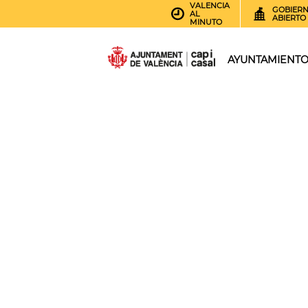
VALENCIA
GOBIER
AL
ABIERTO
MINUTO
AYUNTAMIENT