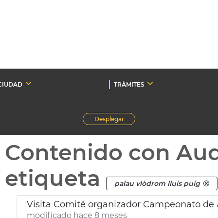
CIUDAD
TRÁMITES
Desplegar
Contenido con Au
etiqueta
palau vlòdrom lluis puig
Visita Comité organizador Campeonato de 
modificado hace 8 meses