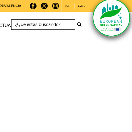
PPVALÈNCIA
VAL
CAS
CTUALIDAD