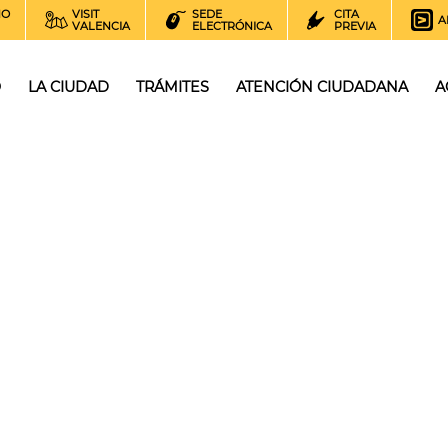
NO
VISIT
SEDE
CITA
A
VALENCIA
ELECTRÓNICA
PREVIA
O
LA CIUDAD
TRÁMITES
ATENCIÓN CIUDADANA
A