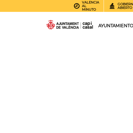
VALENCIA
GOBIER
AL
ABIERTO
MINUTO
AYUNTAMIENT