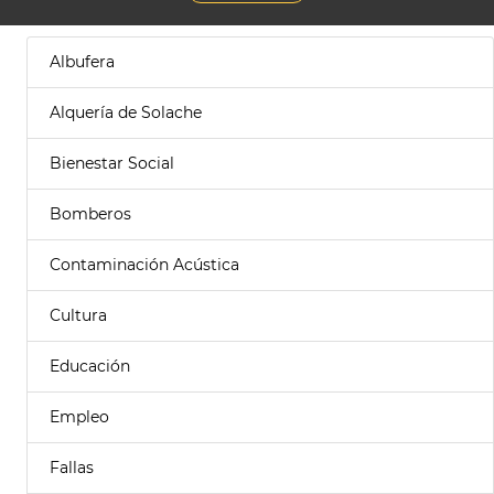
Albufera
Alquería de Solache
Bienestar Social
Bomberos
Contaminación Acústica
Cultura
Educación
Empleo
Fallas