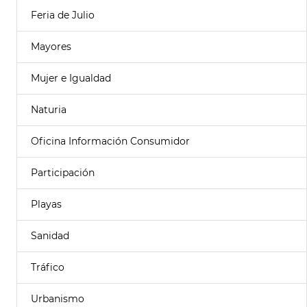
Feria de Julio
Mayores
Mujer e Igualdad
Naturia
Oficina Información Consumidor
Participación
Playas
Sanidad
Tráfico
Urbanismo