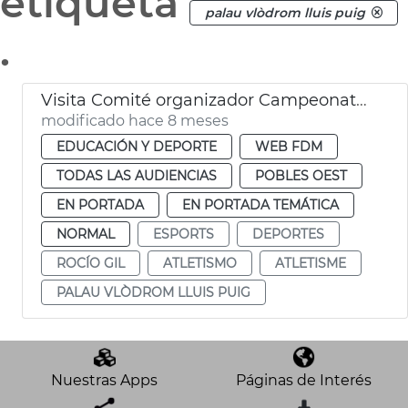
etiqueta
palau vlòdrom lluis puig
.
Visita Comité organizador Campeonato de Atletismo 2027
modificado hace 8 meses
EDUCACIÓN Y DEPORTE
WEB FDM
TODAS LAS AUDIENCIAS
POBLES OEST
EN PORTADA
EN PORTADA TEMÁTICA
NORMAL
ESPORTS
DEPORTES
ROCÍO GIL
ATLETISMO
ATLETISME
PALAU VLÒDROM LLUIS PUIG
Nuestras Apps
Páginas de Interés