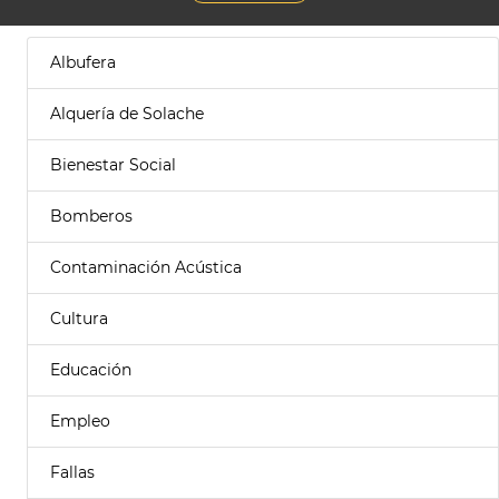
Albufera
Alquería de Solache
Bienestar Social
Bomberos
Contaminación Acústica
Cultura
Educación
Empleo
Fallas