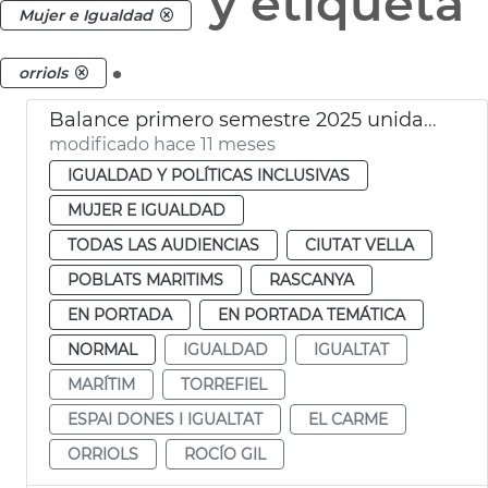
y etiqueta
Mujer e Igualdad
.
orriols
Balance primero semestre 2025 unidades igualdad Ayuntamiento de València
modificado hace 11 meses
IGUALDAD Y POLÍTICAS INCLUSIVAS
MUJER E IGUALDAD
TODAS LAS AUDIENCIAS
CIUTAT VELLA
POBLATS MARITIMS
RASCANYA
EN PORTADA
EN PORTADA TEMÁTICA
NORMAL
IGUALDAD
IGUALTAT
MARÍTIM
TORREFIEL
ESPAI DONES I IGUALTAT
EL CARME
ORRIOLS
ROCÍO GIL