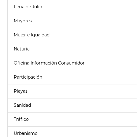
Feria de Julio
Mayores
Mujer e Igualdad
Naturia
Oficina Información Consumidor
Participación
Playas
Sanidad
Tráfico
Urbanismo