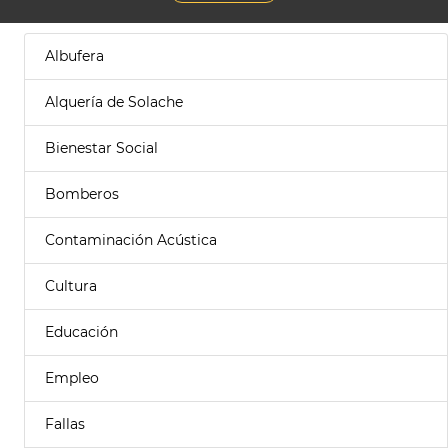
Albufera
Alquería de Solache
Bienestar Social
Bomberos
Contaminación Acústica
Cultura
Educación
Empleo
Fallas