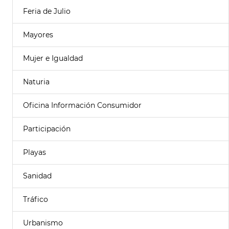
Feria de Julio
Mayores
Mujer e Igualdad
Naturia
Oficina Información Consumidor
Participación
Playas
Sanidad
Tráfico
Urbanismo