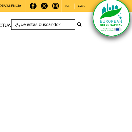
PPVALÈNCIA
VAL
CAS
CTUALIDAD