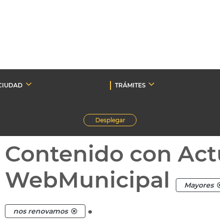
CIUDAD
TRÁMITES
Desplegar
Contenido con Act
WebMunicipal
Mayores
.
nos renovamos