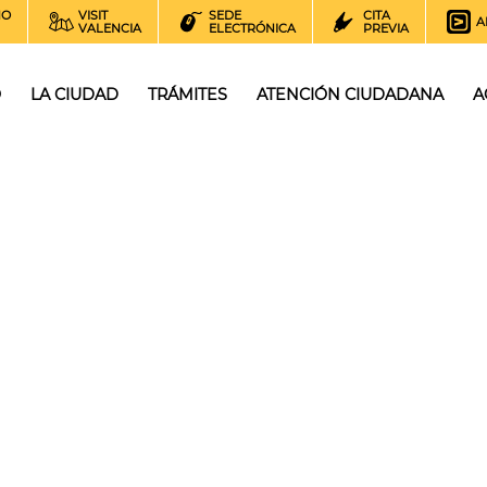
NO
VISIT
SEDE
CITA
A
VALENCIA
ELECTRÓNICA
PREVIA
O
LA CIUDAD
TRÁMITES
ATENCIÓN CIUDADANA
A