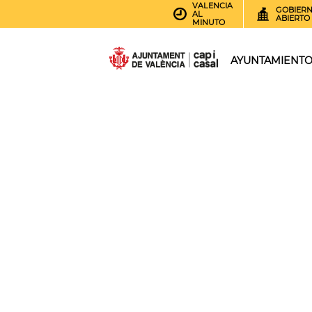
VALENCIA
GOBIER
AL
ABIERTO
MINUTO
AYUNTAMIENT