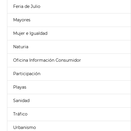
Feria de Julio
Mayores
Mujer e Igualdad
Naturia
Oficina Información Consumidor
Participación
Playas
Sanidad
Tráfico
Urbanismo