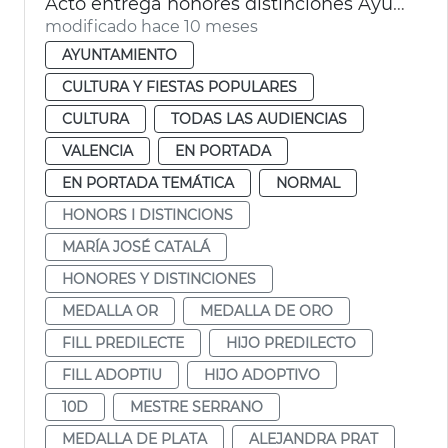
Acto entrega honores distinciones Ayuntamiento València
modificado hace 10 meses
AYUNTAMIENTO
CULTURA Y FIESTAS POPULARES
CULTURA
TODAS LAS AUDIENCIAS
VALENCIA
EN PORTADA
EN PORTADA TEMÁTICA
NORMAL
HONORS I DISTINCIONS
MARÍA JOSÉ CATALÁ
HONORES Y DISTINCIONES
MEDALLA OR
MEDALLA DE ORO
FILL PREDILECTE
HIJO PREDILECTO
FILL ADOPTIU
HIJO ADOPTIVO
10D
MESTRE SERRANO
MEDALLA DE PLATA
ALEJANDRA PRAT