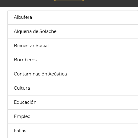
Albufera
Alquería de Solache
Bienestar Social
Bomberos
Contaminación Acústica
Cultura
Educación
Empleo
Fallas