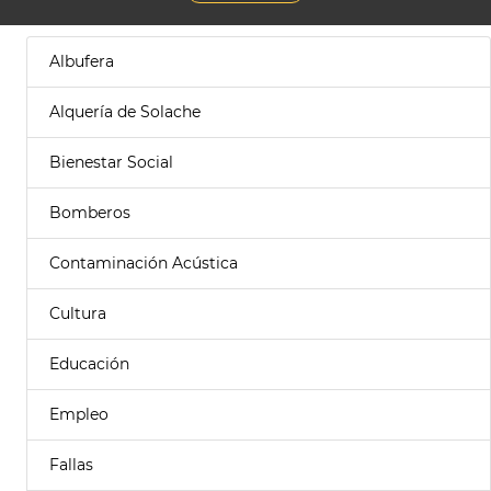
Albufera
Alquería de Solache
Bienestar Social
Bomberos
Contaminación Acústica
Cultura
Educación
Empleo
Fallas