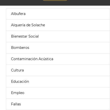
Albufera
Alquería de Solache
Bienestar Social
Bomberos
Contaminación Acústica
Cultura
Educación
Empleo
Fallas