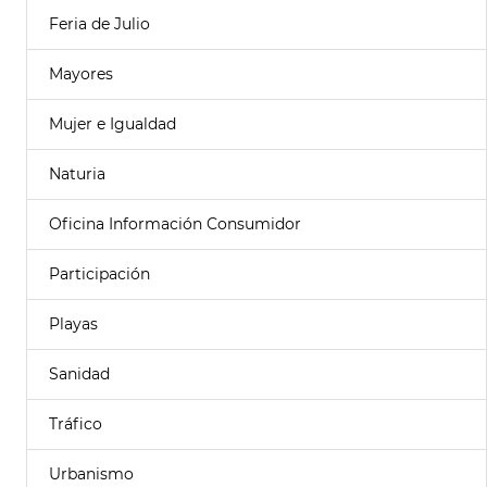
Feria de Julio
Mayores
Mujer e Igualdad
Naturia
Oficina Información Consumidor
Participación
Playas
Sanidad
Tráfico
Urbanismo