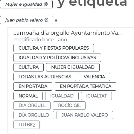
y etiqueta
Mujer e Igualdad
.
juan pablo valero
campaña día orgullo Ayuntamiento València
modificado hace 1 año
CULTURA Y FIESTAS POPULARES
IGUALDAD Y POLÍTICAS INCLUSIVAS
CULTURA
MUJER E IGUALDAD
TODAS LAS AUDIENCIAS
VALENCIA
EN PORTADA
EN PORTADA TEMÁTICA
NORMAL
IGUALDAD
IGUALTAT
DIA ORGULL
ROCÍO GIL
DÍA ORGULLO
JUAN PABLO VALERO
LGTBIQ