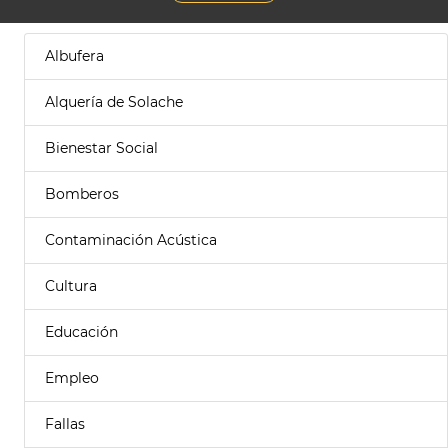
Albufera
Alquería de Solache
Bienestar Social
Bomberos
Contaminación Acústica
Cultura
Educación
Empleo
Fallas