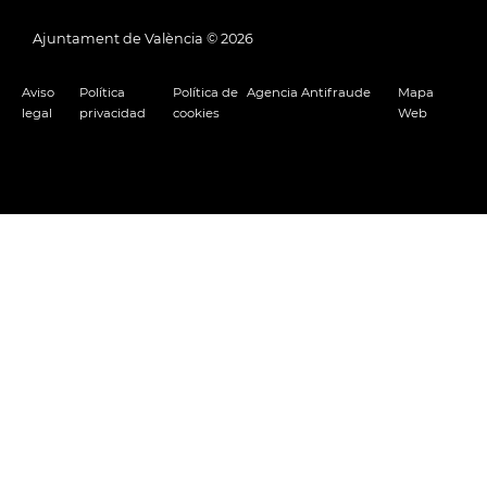
Ajuntament de València ©
2026
Aviso
Política
Política de
Agencia Antifraude
Mapa
legal
privacidad
cookies
Web