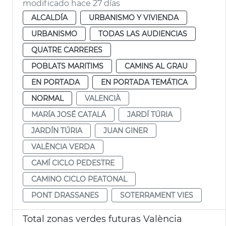
modificado hace 27 días
ALCALDÍA
URBANISMO Y VIVIENDA
URBANISMO
TODAS LAS AUDIENCIAS
QUATRE CARRERES
POBLATS MARITIMS
CAMINS AL GRAU
EN PORTADA
EN PORTADA TEMÁTICA
NORMAL
VALENCIÀ
MARÍA JOSÉ CATALÁ
JARDÍ TÚRIA
JARDÍN TÚRIA
JUAN GINER
VALÈNCIA VERDA
CAMÍ CICLO PEDESTRE
CAMINO CICLO PEATONAL
PONT DRASSANES
SOTERRAMENT VIES
Total zonas verdes futuras València