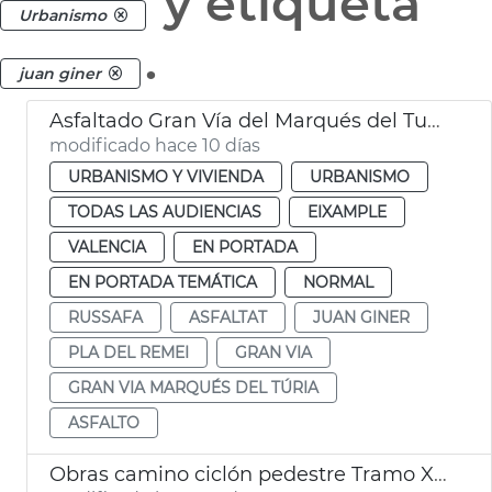
y etiqueta
Urbanismo
.
juan giner
Asfaltado Gran Vía del Marqués del Turia València
modificado hace 10 días
URBANISMO Y VIVIENDA
URBANISMO
TODAS LAS AUDIENCIAS
EIXAMPLE
VALENCIA
EN PORTADA
EN PORTADA TEMÁTICA
NORMAL
RUSSAFA
ASFALTAT
JUAN GINER
PLA DEL REMEI
GRAN VIA
GRAN VIA MARQUÉS DEL TÚRIA
ASFALTO
Obras camino ciclón pedestre Tramo XVI Turia Pont Astilleros València