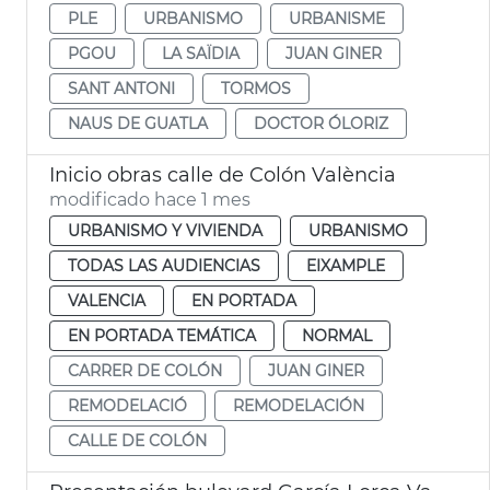
PLE
URBANISMO
URBANISME
PGOU
LA SAÏDIA
JUAN GINER
SANT ANTONI
TORMOS
NAUS DE GUATLA
DOCTOR ÓLORIZ
Inicio obras calle de Colón València
modificado hace 1 mes
URBANISMO Y VIVIENDA
URBANISMO
TODAS LAS AUDIENCIAS
EIXAMPLE
VALENCIA
EN PORTADA
EN PORTADA TEMÁTICA
NORMAL
CARRER DE COLÓN
JUAN GINER
REMODELACIÓ
REMODELACIÓN
CALLE DE COLÓN