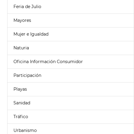
Feria de Julio
Mayores
Mujer e Igualdad
Naturia
Oficina Información Consumidor
Participación
Playas
Sanidad
Tráfico
Urbanismo