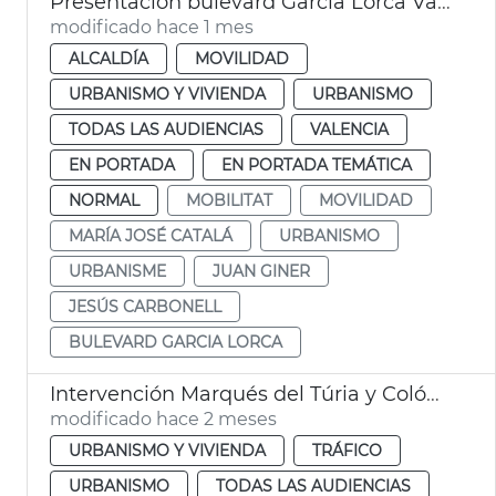
Presentación bulevard García Lorca València
modificado hace 1 mes
ALCALDÍA
MOVILIDAD
URBANISMO Y VIVIENDA
URBANISMO
TODAS LAS AUDIENCIAS
VALENCIA
EN PORTADA
EN PORTADA TEMÁTICA
NORMAL
MOBILITAT
MOVILIDAD
MARÍA JOSÉ CATALÁ
URBANISMO
URBANISME
JUAN GINER
JESÚS CARBONELL
BULEVARD GARCIA LORCA
Intervención Marqués del Túria y Colón València
modificado hace 2 meses
URBANISMO Y VIVIENDA
TRÁFICO
URBANISMO
TODAS LAS AUDIENCIAS