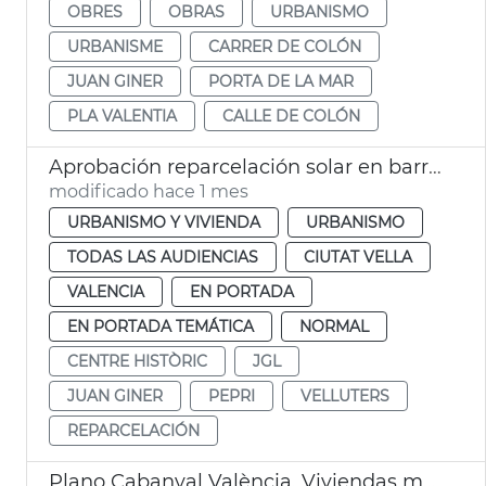
OBRES
OBRAS
URBANISMO
URBANISME
CARRER DE COLÓN
JUAN GINER
PORTA DE LA MAR
PLA VALENTIA
CALLE DE COLÓN
Aprobación reparcelación solar en barrio Velluters
modificado hace 1 mes
URBANISMO Y VIVIENDA
URBANISMO
TODAS LAS AUDIENCIAS
CIUTAT VELLA
VALENCIA
EN PORTADA
EN PORTADA TEMÁTICA
NORMAL
CENTRE HISTÒRIC
JGL
JUAN GINER
PEPRI
VELLUTERS
REPARCELACIÓN
Plano Cabanyal València. Viviendas municipales