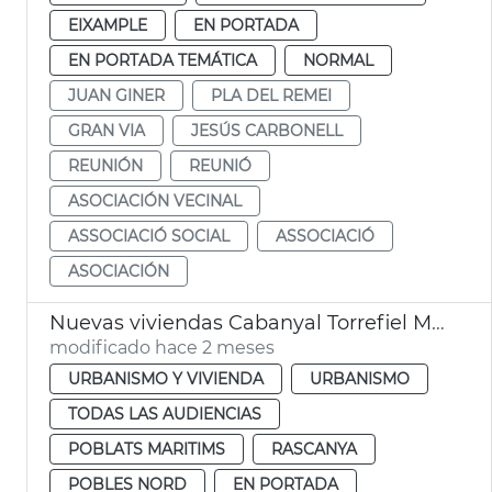
EIXAMPLE
EN PORTADA
EN PORTADA TEMÁTICA
NORMAL
JUAN GINER
PLA DEL REMEI
GRAN VIA
JESÚS CARBONELL
REUNIÓN
REUNIÓ
ASOCIACIÓN VECINAL
ASSOCIACIÓ SOCIAL
ASSOCIACIÓ
ASOCIACIÓN
Nuevas viviendas Cabanyal Torrefiel Massrrojos València
modificado hace 2 meses
URBANISMO Y VIVIENDA
URBANISMO
TODAS LAS AUDIENCIAS
POBLATS MARITIMS
RASCANYA
POBLES NORD
EN PORTADA