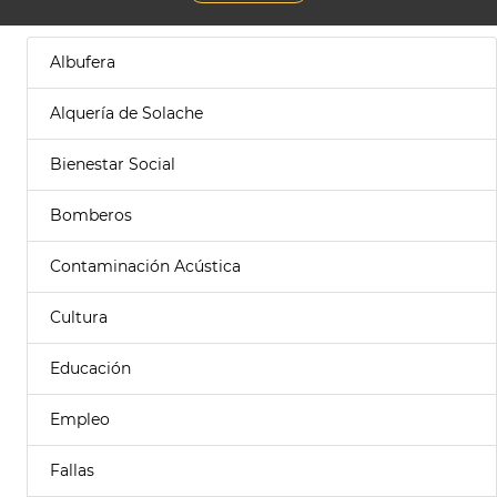
Albufera
Alquería de Solache
Bienestar Social
Bomberos
Contaminación Acústica
Cultura
Educación
Empleo
Fallas