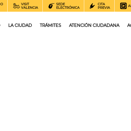
NO
VISIT
SEDE
CITA
A
VALENCIA
ELECTRÓNICA
PREVIA
O
LA CIUDAD
TRÁMITES
ATENCIÓN CIUDADANA
A