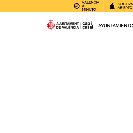
VALENCIA
GOBIER
AL
ABIERTO
MINUTO
AYUNTAMIENT