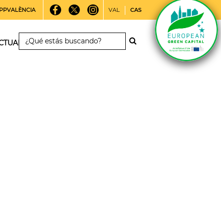
PPVALÈNCIA
VAL
CAS
CTUALIDAD