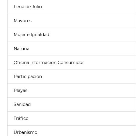
Feria de Julio
Mayores
Mujer e Igualdad
Naturia
Oficina Información Consumidor
Participación
Playas
Sanidad
Tráfico
Urbanismo