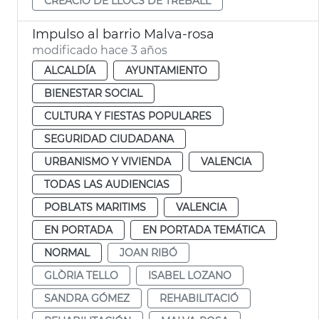
CREACIÓ DE LLOCS DE TREBALL
Impulso al barrio Malva-rosa
modificado hace 3 años
ALCALDÍA
AYUNTAMIENTO
BIENESTAR SOCIAL
CULTURA Y FIESTAS POPULARES
SEGURIDAD CIUDADANA
URBANISMO Y VIVIENDA
VALENCIA
TODAS LAS AUDIENCIAS
POBLATS MARITIMS
VALENCIA
EN PORTADA
EN PORTADA TEMÁTICA
NORMAL
JOAN RIBÓ
GLÒRIA TELLO
ISABEL LOZANO
SANDRA GÓMEZ
REHABILITACIÓ