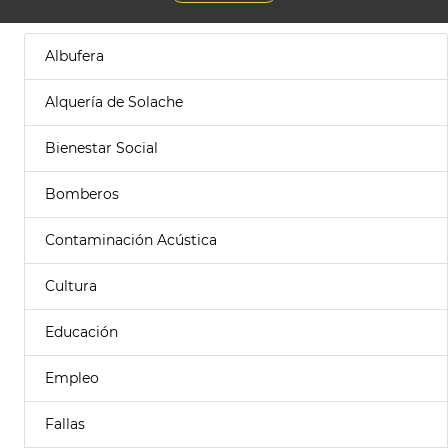
Albufera
Alquería de Solache
Bienestar Social
Bomberos
Contaminación Acústica
Cultura
Educación
Empleo
Fallas