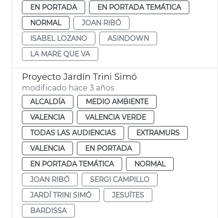
EN PORTADA
EN PORTADA TEMÁTICA
NORMAL
JOAN RIBÓ
ISABEL LOZANO
ASINDOWN
LA MARE QUE VA
Proyecto Jardín Trini Simó
modificado hace 3 años
ALCALDÍA
MEDIO AMBIENTE
VALENCIA
VALENCIA VERDE
TODAS LAS AUDIENCIAS
EXTRAMURS
VALENCIA
EN PORTADA
EN PORTADA TEMÁTICA
NORMAL
JOAN RIBÓ
SERGI CAMPILLO
JARDÍ TRINI SIMÓ
JESUÏTES
BARDISSA