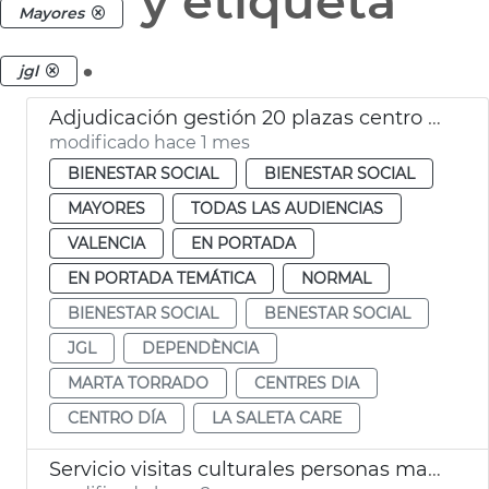
y etiqueta
Mayores
.
jgl
Adjudicación gestión 20 plazas centro día privados València
modificado hace 1 mes
BIENESTAR SOCIAL
BIENESTAR SOCIAL
MAYORES
TODAS LAS AUDIENCIAS
VALENCIA
EN PORTADA
EN PORTADA TEMÁTICA
NORMAL
BIENESTAR SOCIAL
BENESTAR SOCIAL
JGL
DEPENDÈNCIA
MARTA TORRADO
CENTRES DIA
CENTRO DÍA
LA SALETA CARE
Servicio visitas culturales personas mayores València