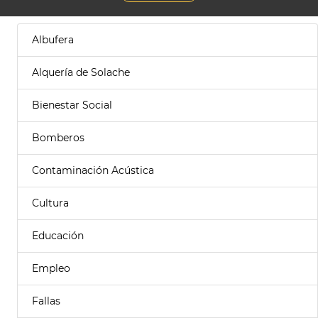
Albufera
Alquería de Solache
Bienestar Social
Bomberos
Contaminación Acústica
Cultura
Educación
Empleo
Fallas