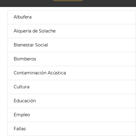
Albufera
Alquería de Solache
Bienestar Social
Bomberos
Contaminación Acústica
Cultura
Educación
Empleo
Fallas