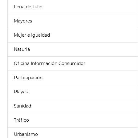
Feria de Julio
Mayores
Mujer e Igualdad
Naturia
Oficina Información Consumidor
Participación
Playas
Sanidad
Tráfico
Urbanismo