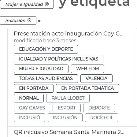
y etiqueta
Mujer e Igualdad
.
inclusión
Presentación acto inauguración Gay Games València 2026
modificado hace 3 meses
EDUCACIÓN Y DEPORTE
IGUALDAD Y POLÍTICAS INCLUSIVAS
MUJER E IGUALDAD
WEB FDM
TODAS LAS AUDIENCIAS
VALENCIA
EN PORTADA
EN PORTADA TEMÁTICA
NORMAL
PAULA LLOBET
GAY GAMES
ESPORT
DEPORTE
INCLUSIÓ
INCLUSIÓN
ROCÍO GIL
QR inlcusivo Semana Santa Marinera 2026