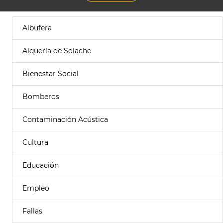
Albufera
Alquería de Solache
Bienestar Social
Bomberos
Contaminación Acústica
Cultura
Educación
Empleo
Fallas