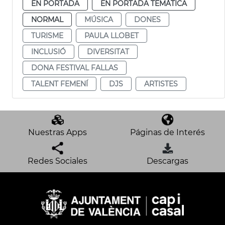
EN PORTADA
EN PORTADA TEMÁTICA
NORMAL
MÚSICA
DONES
TURISME
PAULA LLOBET
INCLUSIÓ
DIVERSITAT
DONA FESTIVAL FALLAS
TALENT FEMENÍ
DJS
ARTISTES
Nuestras Apps
Páginas de Interés
Redes Sociales
Descargas