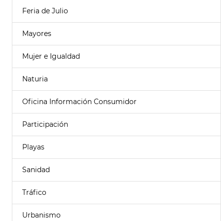
Feria de Julio
Mayores
Mujer e Igualdad
Naturia
Oficina Información Consumidor
Participación
Playas
Sanidad
Tráfico
Urbanismo