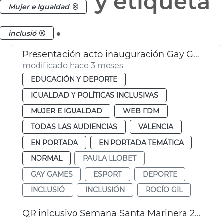
y etiqueta
Mujer e Igualdad
.
inclusió
Presentación acto inauguración Gay Games València 2026
modificado hace 3 meses
EDUCACIÓN Y DEPORTE
IGUALDAD Y POLÍTICAS INCLUSIVAS
MUJER E IGUALDAD
WEB FDM
TODAS LAS AUDIENCIAS
VALENCIA
EN PORTADA
EN PORTADA TEMÁTICA
NORMAL
PAULA LLOBET
GAY GAMES
ESPORT
DEPORTE
INCLUSIÓ
INCLUSIÓN
ROCÍO GIL
QR inlcusivo Semana Santa Marinera 2026