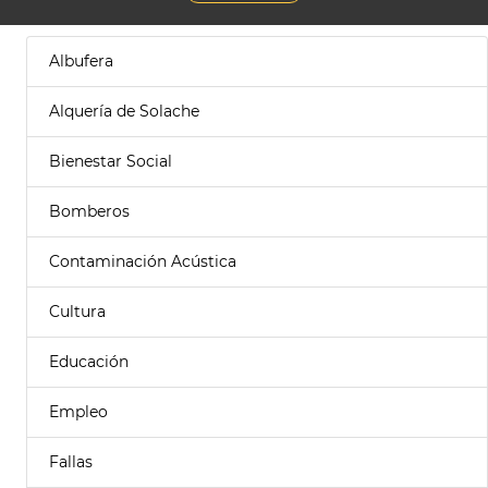
Albufera
Alquería de Solache
Bienestar Social
Bomberos
Contaminación Acústica
Cultura
Educación
Empleo
Fallas