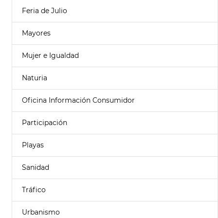
Feria de Julio
Mayores
Mujer e Igualdad
Naturia
Oficina Información Consumidor
Participación
Playas
Sanidad
Tráfico
Urbanismo