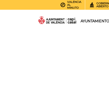
VALENCIA
GOBIER
AL
ABIERTO
MINUTO
AYUNTAMIENT