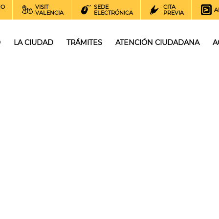
NO
VISIT
SEDE
CITA
A
VALENCIA
ELECTRÓNICA
PREVIA
O
LA CIUDAD
TRÁMITES
ATENCIÓN CIUDADANA
A