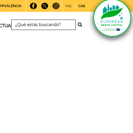
PPVALÈNCIA
VAL
CAS
CTUALIDAD