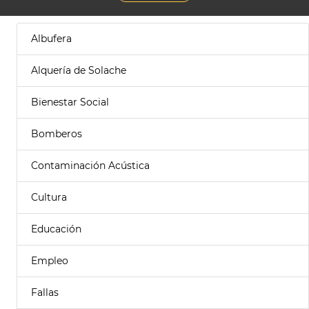
Albufera
Alquería de Solache
Bienestar Social
Bomberos
Contaminación Acústica
Cultura
Educación
Empleo
Fallas