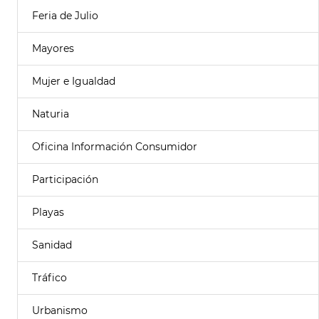
Feria de Julio
Mayores
Mujer e Igualdad
Naturia
Oficina Información Consumidor
Participación
Playas
Sanidad
Tráfico
Urbanismo