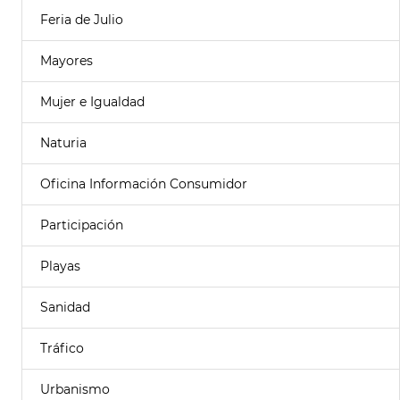
Feria de Julio
Mayores
Mujer e Igualdad
Naturia
Oficina Información Consumidor
Participación
Playas
Sanidad
Tráfico
Urbanismo