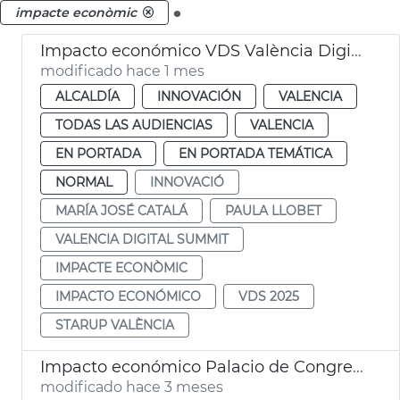
.
impacte econòmic
Impacto económico VDS València Digital Summit
modificado hace 1 mes
ALCALDÍA
INNOVACIÓN
VALENCIA
TODAS LAS AUDIENCIAS
VALENCIA
EN PORTADA
EN PORTADA TEMÁTICA
NORMAL
INNOVACIÓ
MARÍA JOSÉ CATALÁ
PAULA LLOBET
VALENCIA DIGITAL SUMMIT
IMPACTE ECONÒMIC
IMPACTO ECONÓMICO
VDS 2025
STARUP VALÈNCIA
Impacto económico Palacio de Congresos de València
modificado hace 3 meses