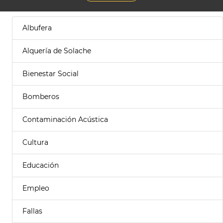
Albufera
Alquería de Solache
Bienestar Social
Bomberos
Contaminación Acústica
Cultura
Educación
Empleo
Fallas