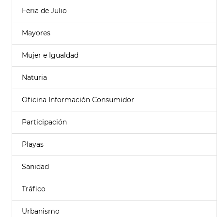
Feria de Julio
Mayores
Mujer e Igualdad
Naturia
Oficina Información Consumidor
Participación
Playas
Sanidad
Tráfico
Urbanismo