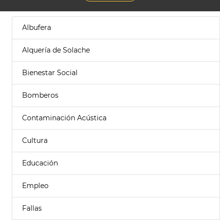
Albufera
Alquería de Solache
Bienestar Social
Bomberos
Contaminación Acústica
Cultura
Educación
Empleo
Fallas