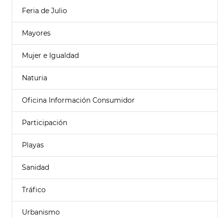
Feria de Julio
Mayores
Mujer e Igualdad
Naturia
Oficina Información Consumidor
Participación
Playas
Sanidad
Tráfico
Urbanismo