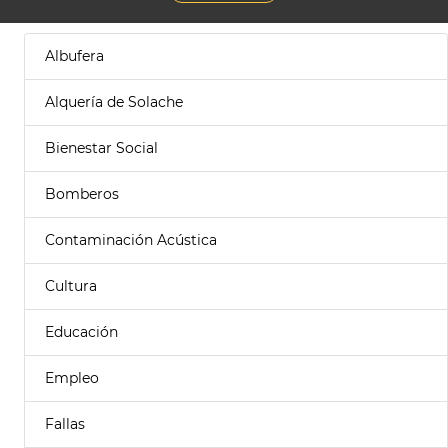
Albufera
Alquería de Solache
Bienestar Social
Bomberos
Contaminación Acústica
Cultura
Educación
Empleo
Fallas