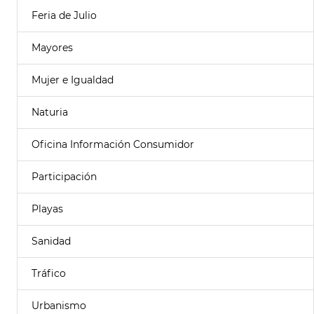
Feria de Julio
Mayores
Mujer e Igualdad
Naturia
Oficina Información Consumidor
Participación
Playas
Sanidad
Tráfico
Urbanismo