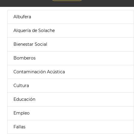
Albufera
Alquería de Solache
Bienestar Social
Bomberos
Contaminación Acústica
Cultura
Educación
Empleo
Fallas