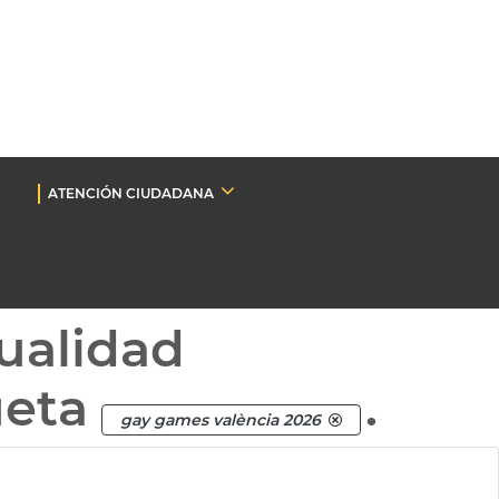
ATENCIÓN CIUDADANA
ualidad
ueta
.
gay games valència 2026