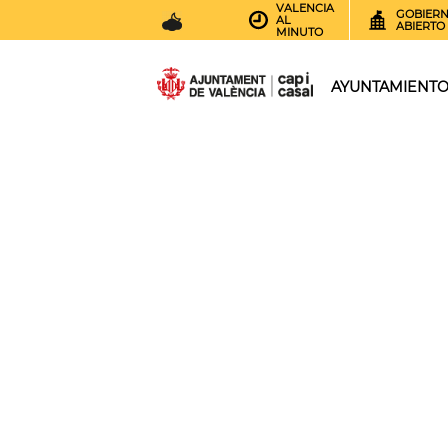
VALENCIA
GOBIER
AL
ABIERTO
MINUTO
25
AEMET.GRADOS
AYUNTAMIENT