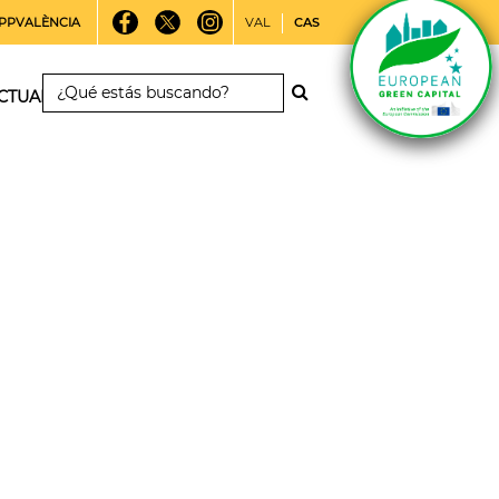
PPVALÈNCIA
VAL
CAS
CTUALIDAD