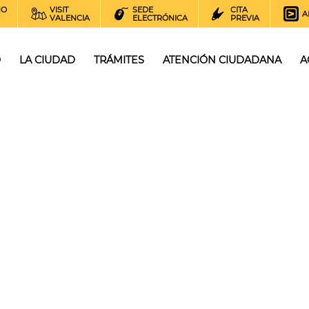
NO
VISIT
SEDE
CITA
A
VALENCIA
ELECTRÓNICA
PREVIA
O
LA CIUDAD
TRÁMITES
ATENCIÓN CIUDADANA
A