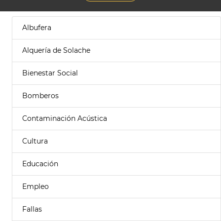
Albufera
Alquería de Solache
Bienestar Social
Bomberos
Contaminación Acústica
Cultura
Educación
Empleo
Fallas