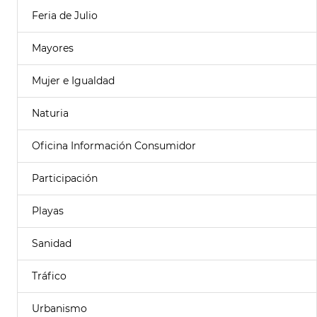
Feria de Julio
Mayores
Mujer e Igualdad
Naturia
Oficina Información Consumidor
Participación
Playas
Sanidad
Tráfico
Urbanismo