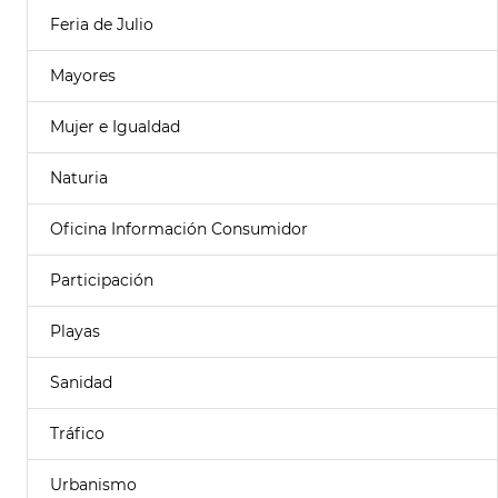
Feria de Julio
Mayores
Mujer e Igualdad
Naturia
Oficina Información Consumidor
Participación
Playas
Sanidad
Tráfico
Urbanismo