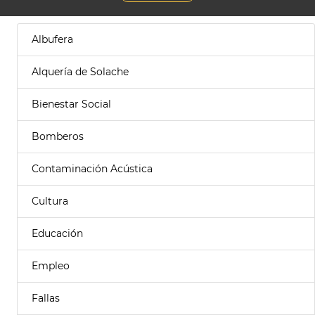
Albufera
Alquería de Solache
Bienestar Social
Bomberos
Contaminación Acústica
Cultura
Educación
Empleo
Fallas