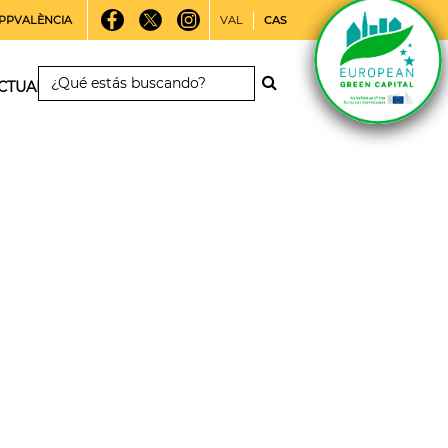
PPVALÈNCIA
VAL
CAS
CTUALIDAD