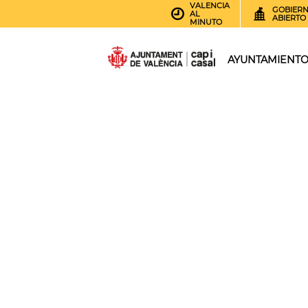
VALENCIA
GOBIER
AL
ABIERTO
MINUTO
AYUNTAMIENT