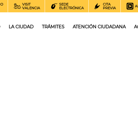
NO
VISIT
SEDE
CITA
A
VALENCIA
ELECTRÓNICA
PREVIA
O
LA CIUDAD
TRÁMITES
ATENCIÓN CIUDADANA
A