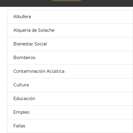
Albufera
Alquería de Solache
Bienestar Social
Bomberos
Contaminación Acústica
Cultura
Educación
Empleo
Fallas