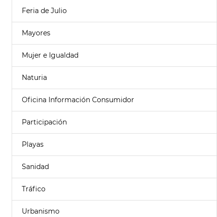
Feria de Julio
Mayores
Mujer e Igualdad
Naturia
Oficina Información Consumidor
Participación
Playas
Sanidad
Tráfico
Urbanismo