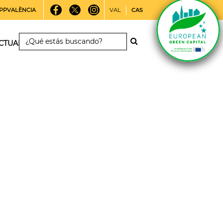
PPVALÈNCIA
VAL
CAS
CTUALIDAD