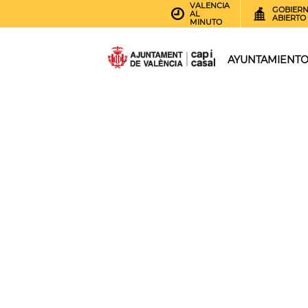
VALENCIA
GOBIER
AL
ABIERTO
MINUTO
AYUNTAMIENT