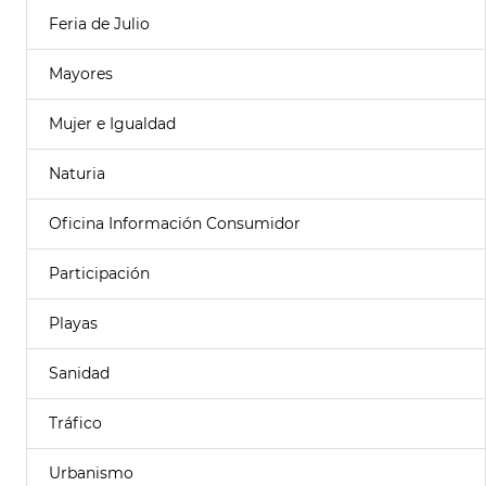
Feria de Julio
Mayores
Mujer e Igualdad
Naturia
Oficina Información Consumidor
Participación
Playas
Sanidad
Tráfico
Urbanismo