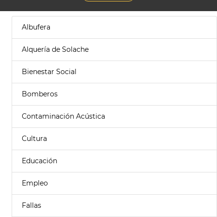
Albufera
Alquería de Solache
Bienestar Social
Bomberos
Contaminación Acústica
Cultura
Educación
Empleo
Fallas