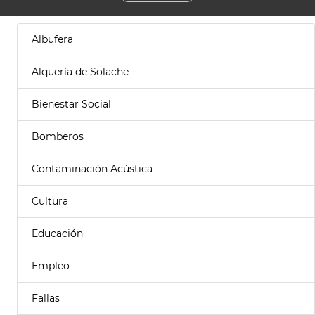
Albufera
Alquería de Solache
Bienestar Social
Bomberos
Contaminación Acústica
Cultura
Educación
Empleo
Fallas