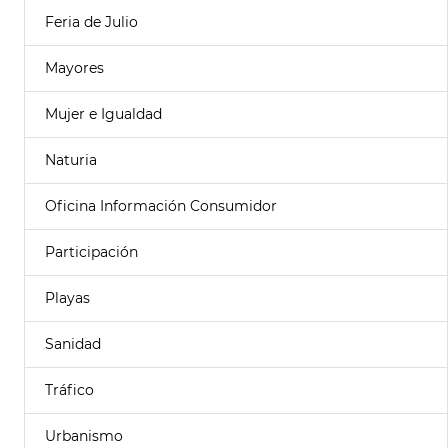
Feria de Julio
Mayores
Mujer e Igualdad
Naturia
Oficina Información Consumidor
Participación
Playas
Sanidad
Tráfico
Urbanismo