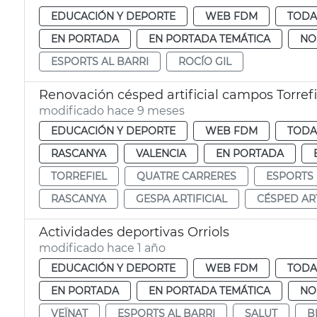
EDUCACIÓN Y DEPORTE
WEB FDM
TODA
EN PORTADA
EN PORTADA TEMÁTICA
NO
ESPORTS AL BARRI
ROCÍO GIL
Renovación césped artificial campos Torrefi
modificado hace 9 meses
EDUCACIÓN Y DEPORTE
WEB FDM
TODA
RASCANYA
VALENCIA
EN PORTADA
TORREFIEL
QUATRE CARRERES
ESPORTS
RASCANYA
GESPA ARTIFICIAL
CÉSPED ART
Actividades deportivas Orriols
modificado hace 1 año
EDUCACIÓN Y DEPORTE
WEB FDM
TODA
EN PORTADA
EN PORTADA TEMÁTICA
NO
VEÏNAT
ESPORTS AL BARRI
SALUT
B