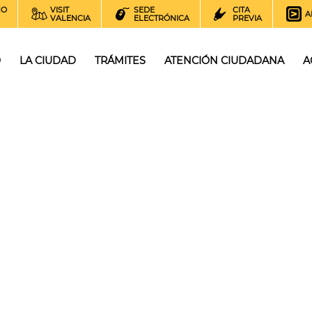
NO
VISIT
SEDE
CITA
A
VALENCIA
ELECTRÓNICA
PREVIA
O
LA CIUDAD
TRÁMITES
ATENCIÓN CIUDADANA
A