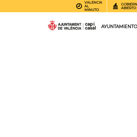
VALENCIA
GOBIER
AL
ABIERTO
MINUTO
AYUNTAMIENT