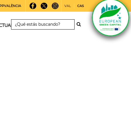
PPVALÈNCIA
VAL
CAS
CTUALIDAD