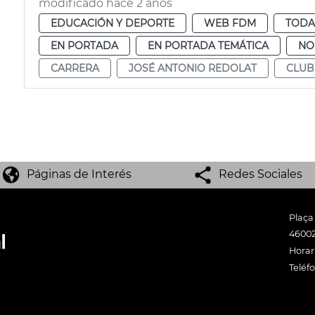
modificado hace 2 años
EDUCACIÓN Y DEPORTE
WEB FDM
TODA
EN PORTADA
EN PORTADA TEMÁTICA
NO
CARRERA
JOSÉ ANTONIO REDOLAT
CLUB
Páginas de Interés
Redes Sociales
Plaça
46002
Horari
Teléf