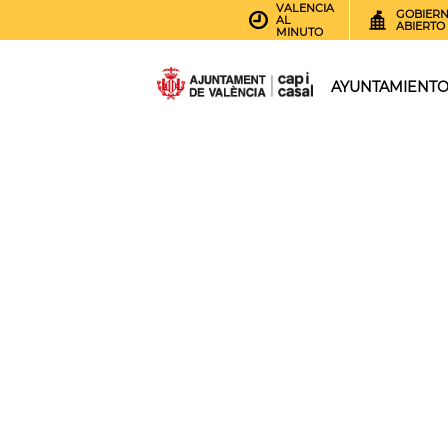
VALENCIA
GOBIER
AL
ABIERTO
MINUTO
AYUNTAMIENT