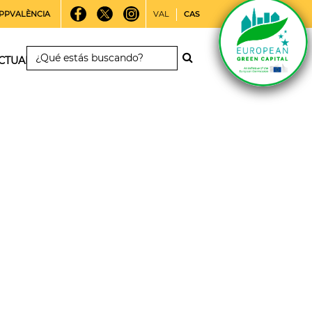
PPVALÈNCIA
VAL
CAS
CTUALIDAD