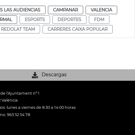
S LAS AUDIENCIAS
CAMPANAR
VALENCIA
RMAL
ESPORTS
DEPORTES
FDM
 REDOLAT TEAM
CARRERES CAIXA POPULAR
Descargas
 de l'Ajuntament nº 1
 València
os: lunes a viernes de 8:30 a 14:00 horas
ono: 963 52 54 78