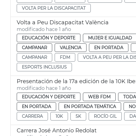
VOLTA PER LA DISCAPACITAT
Volta a Peu Discapacitat València
modificado hace 1 año
EDUCACIÓN Y DEPORTE
MUJER E IGUALDAD
CAMPANAR
VALENCIA
EN PORTADA
CAMPANAR
FDM
VOLTA A PEU PER LA DI
ESPORTS INCLUSIUS
Presentación de la 17a edición de la 10K Ibe
modificado hace 1 año
EDUCACIÓN Y DEPORTE
WEB FDM
TODA
EN PORTADA
EN PORTADA TEMÁTICA
NO
CARRERA
10K
5K
ROCÍO GIL
DA
Carrera José Antonio Redolat