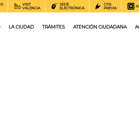
NO
VISIT
SEDE
CITA
A
VALENCIA
ELECTRÓNICA
PREVIA
O
LA CIUDAD
TRÁMITES
ATENCIÓN CIUDADANA
A