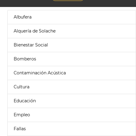
Albufera
Alquería de Solache
Bienestar Social
Bomberos
Contaminación Acústica
Cultura
Educación
Empleo
Fallas