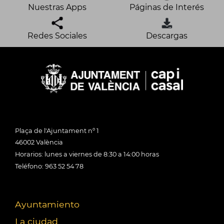
Nuestras Apps
Páginas de Interés
Redes Sociales
Descargas
Plaça de l'Ajuntament nº 1
46002 València
Horarios: lunes a viernes de 8:30 a 14:00 horas
Teléfono: 963 52 54 78
Ayuntamiento
La ciudad