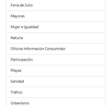
Feria de Julio
Mayores
Mujer e Igualdad
Naturia
Oficina Información Consumidor
Participación
Playas
Sanidad
Tráfico
Urbanismo