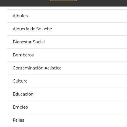
Albufera
Alquería de Solache
Bienestar Social
Bomberos
Contaminación Acústica
Cultura
Educación
Empleo
Fallas