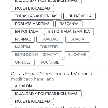
IGUALDAD Y POLÍTICAS INCLUSIVAS
MUJER E IGUALDAD
TODAS LAS AUDIENCIAS
CIUTAT VELLA
POBLATS MARITIMS
RASCANYA
EN PORTADA
EN PORTADA TEMÁTICA
NORMAL
IGUALDAD
IGUALTAT
MARÍTIM
TORREFIEL
ESPAI DONES I IGUALTAT
EL CARME
ORRIOLS
ROCÍO GIL
Obras Espai Dones i igualtat València
modificado hace 1 año
ALCALDÍA
IGUALDAD Y POLÍTICAS INCLUSIVAS
MUJER E IGUALDAD