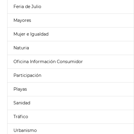
Feria de Julio
Mayores
Mujer e Igualdad
Naturia
Oficina Información Consumidor
Participación
Playas
Sanidad
Tráfico
Urbanismo