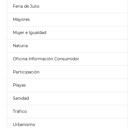
Feria de Julio
Mayores
Mujer e Igualdad
Naturia
Oficina Información Consumidor
Participación
Playas
Sanidad
Tráfico
Urbanismo