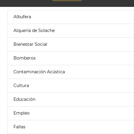
Albufera
Alquería de Solache
Bienestar Social
Bomberos
Contaminación Acústica
Cultura
Educación
Empleo
Fallas