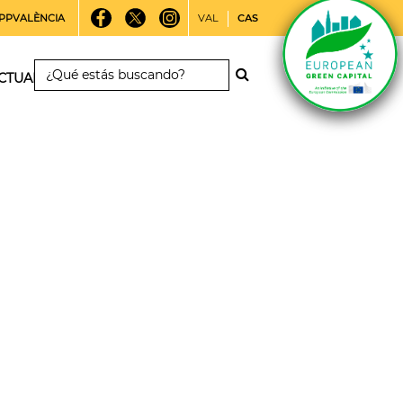
PPVALÈNCIA
VAL
CAS
CTUALIDAD