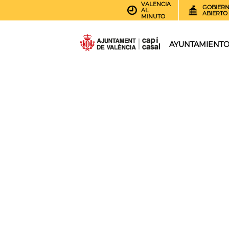
VALENCIA
GOBIER
AL
ABIERTO
MINUTO
AYUNTAMIENT