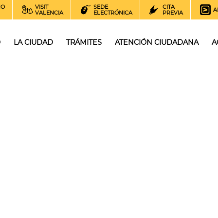
NO
VISIT
SEDE
CITA
A
VALENCIA
ELECTRÓNICA
PREVIA
O
LA CIUDAD
TRÁMITES
ATENCIÓN CIUDADANA
A