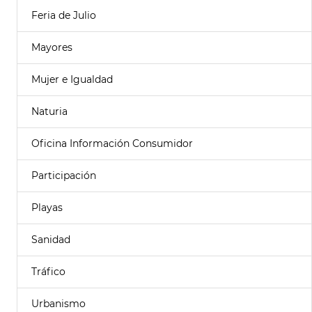
Feria de Julio
Mayores
Mujer e Igualdad
Naturia
Oficina Información Consumidor
Participación
Playas
Sanidad
Tráfico
Urbanismo