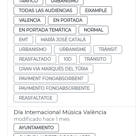
TRÁFICO
URBANISMO
TODAS LAS AUDIENCIAS
EIXAMPLE
VALENCIA
EN PORTADA
EN PORTADA TEMÁTICA
NORMAL
EMT
MARÍA JOSÉ CATALÁ
URBANISMO
URBANISME
TRÀNSIT
REASFALTADO
10D
TRÁNSITO
GRAN VIA MARQUÉS DEL TÚRIA
PAVIMENT FONOABSORBENT
PAVIMENTO FONOABSORBENTE
REASFALTATGE
Día Internacional Música València
modificado hace 1 mes
AYUNTAMIENTO