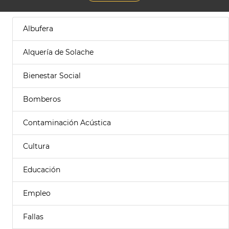
Albufera
Alquería de Solache
Bienestar Social
Bomberos
Contaminación Acústica
Cultura
Educación
Empleo
Fallas